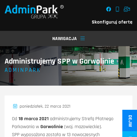
Skonfiguruj ofertę
NAWIGACJA
Administrujemy SPP w Garwolinie
/
ADMINPARK
poniedziałek, 22 marca 2021
DEJW
Od
18 marca 2021
administrujemy Strefą Płatnego
Parkowania w
Garwolinie
(woj. mazowieckie).
SPP wyposażona została w 13 nowoczesnych