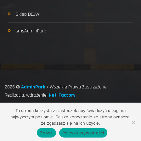
Sklep DEJW
smsAdminPark
2026 ©
AdminPark
/ Wszelkie Prawa Zastrzeżone
Realizacja, wdrożenie:
Net-Factory
Hits Today : 111
Total Hits : 2487079
Ta strona korzysta z ciasteczek aby świadczyć usługi na
Who's Online : 4
najwyższym poziomie. Dalsze korzystanie ze strony oznacza,
że zgadzasz się na ich użycie.
Przewiń do góry
Zgoda
Polityka prywatności