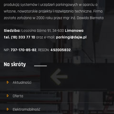
produkcją systemów i urządzeń parkingowych w oparciu o
własne, nowatorskie projekty i rozwiązania techniczne. Firma
została założona w 2000 roku przez mgr inż. Dawida Biernata
Siedziba:
Łososina Górna 91, 34-600
Limanowa
tel. (18) 333 77 10
oraz e-mail:
parkingi@dejw.pl
NIP:
737-170-85-82
, REGON:
492005832
.
Na skróty
Aktualności
Oferta
Elektromobilność