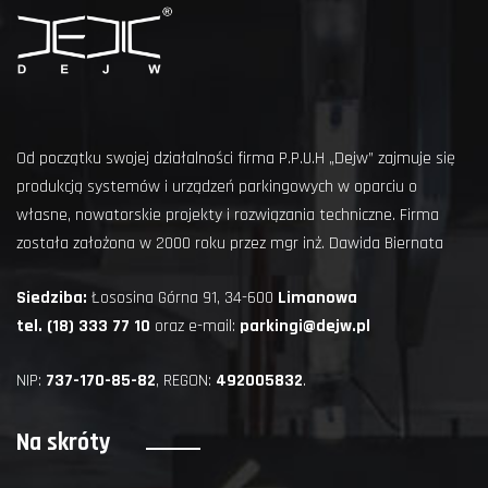
Od początku swojej działalności firma P.P.U.H „Dejw” zajmuje się
produkcją systemów i urządzeń parkingowych w oparciu o
własne, nowatorskie projekty i rozwiązania techniczne. Firma
została założona w 2000 roku przez mgr inż. Dawida Biernata
Siedziba:
Łososina Górna 91, 34-600
Limanowa
tel. (18) 333 77 10
oraz e-mail:
parkingi@dejw.pl
NIP:
737-170-85-82
, REGON:
492005832
.
Na skróty