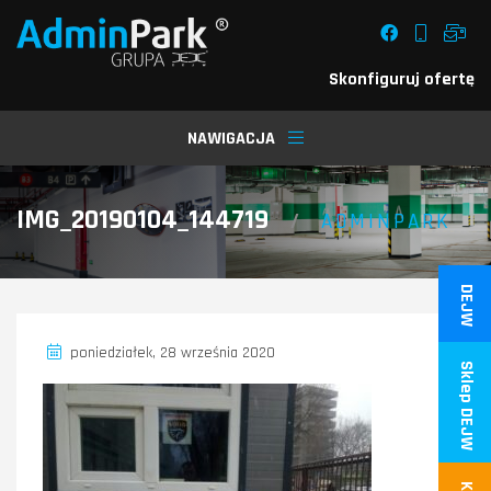
Skonfiguruj ofertę
NAWIGACJA
IMG_20190104_144719
/
ADMINPARK
DEJW
poniedziałek, 28 września 2020
Sklep DEJW