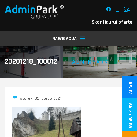
Skonfiguruj ofertę
NAWIGACJA
20201218_100012
/
ADMINPARK
DEJW
wtorek, 02 lutego 2021
Sklep DEJW