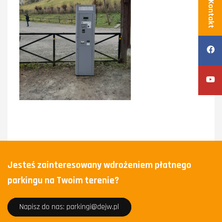
Kontakt
Jesteś zainteresowany wdrożeniem płatnego
parkingu na Twoim terenie?
Napisz do nas: parkingi@dejw.pl