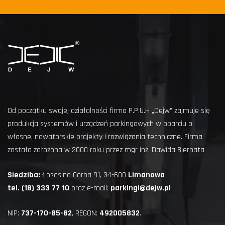
Od początku swojej działalności firma P.P.U.H „Dejw” zajmuje się
produkcją systemów i urządzeń parkingowych w oparciu o
własne, nowatorskie projekty i rozwiązania techniczne. Firma
została założona w 2000 roku przez mgr inż. Dawida Biernata
Siedziba:
Łososina Górna 91, 34-600
Limanowa
tel. (18) 333 77 10
oraz e-mail:
parkingi@dejw.pl
NIP:
737-170-85-82
, REGON:
492005832
.