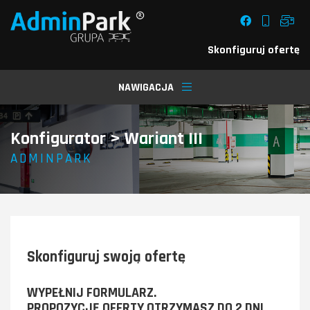
Skonfiguruj ofertę
NAWIGACJA
Konfigurator > Wariant III
/
ADMINPARK
Skonfiguruj swoją ofertę
WYPEŁNIJ FORMULARZ.
PROPOZYCJĘ OFERTY OTRZYMASZ DO 2 DNI