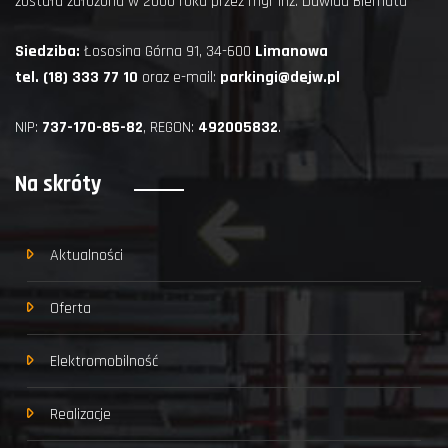
została założona w 2000 roku przez mgr inż. Dawida Biernata
Siedziba:
Łososina Górna 91, 34-600
Limanowa
tel. (18) 333 77 10
oraz e-mail:
parkingi@dejw.pl
NIP:
737-170-85-82
, REGON:
492005832
.
Na skróty
Aktualności
Oferta
Elektromobilność
Realizacje