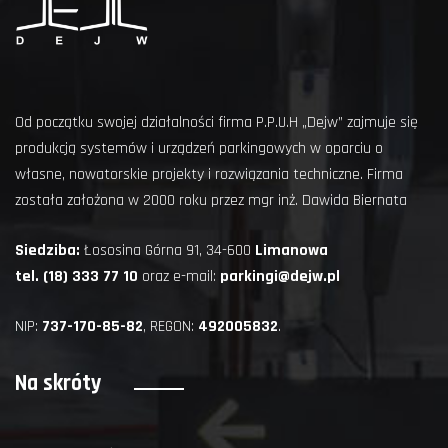
Od początku swojej działalności firma P.P.U.H „Dejw” zajmuje się
produkcją systemów i urządzeń parkingowych w oparciu o
własne, nowatorskie projekty i rozwiązania techniczne. Firma
została założona w 2000 roku przez mgr inż. Dawida Biernata
Siedziba:
Łososina Górna 91, 34-600
Limanowa
tel. (18) 333 77 10
oraz e-mail:
parkingi@dejw.pl
NIP:
737-170-85-82
, REGON:
492005832
.
Na skróty