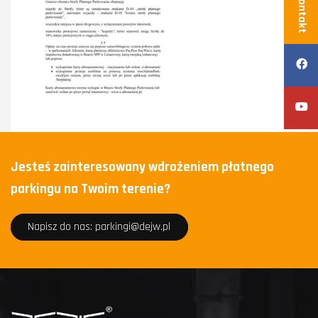
Kontakt
Jesteś zainteresowany wdrożeniem płatnego
parkingu na Twoim terenie?
Napisz do nas: parkingi@dejw.pl