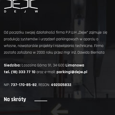
Od początku swojej działalności firma P.P.U.H „Dejw” zajmuje się
produkcją systemów i urządzeń parkingowych w oparciu o
własne, nowatorskie projekty i rozwiązania techniczne. Firma
została założona w 2000 roku przez mgr inż. Dawida Biernata
Siedziba:
Łososina Górna 91, 34-600
Limanowa
tel. (18) 333 77 10
oraz e-mail:
parkingi@dejw.pl
NIP:
737-170-85-82
, REGON:
492005832
.
Na skróty