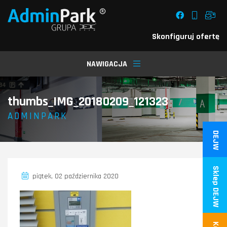
Skonfiguruj ofertę
NAWIGACJA
thumbs_IMG_20180209_121323
/
ADMINPARK
DEJW
Sklep DEJW
piątek, 02 października 2020