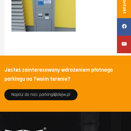
Kontakt
Jesteś zainteresowany wdrożeniem płatnego
parkingu na Twoim terenie?
Napisz do nas: parkingi@dejw.pl