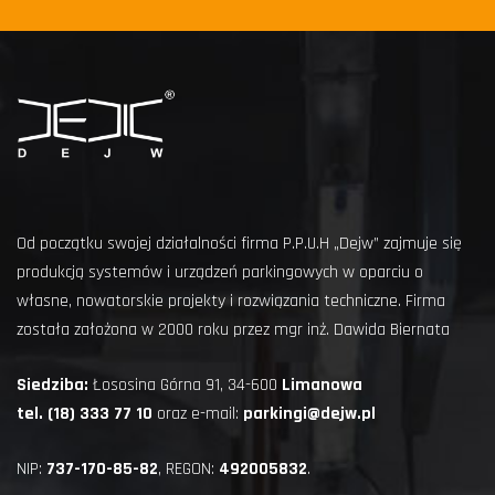
Od początku swojej działalności firma P.P.U.H „Dejw” zajmuje się
produkcją systemów i urządzeń parkingowych w oparciu o
własne, nowatorskie projekty i rozwiązania techniczne. Firma
została założona w 2000 roku przez mgr inż. Dawida Biernata
Siedziba:
Łososina Górna 91, 34-600
Limanowa
tel. (18) 333 77 10
oraz e-mail:
parkingi@dejw.pl
NIP:
737-170-85-82
, REGON:
492005832
.