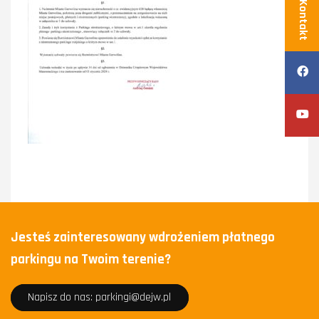
Kontakt
Jesteś zainteresowany wdrożeniem płatnego
parkingu na Twoim terenie?
Napisz do nas: parkingi@dejw.pl