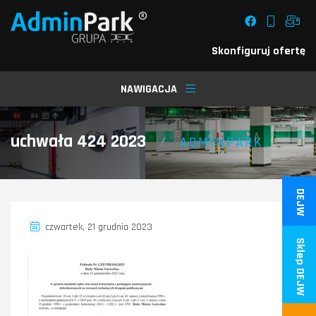
Skonfiguruj ofertę
NAWIGACJA
uchwała 424 2023
/
ADMINPARK
DEJW
czwartek, 21 grudnia 2023
Sklep DEJW